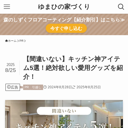
ゆまひの家づくり
森のしずくフロアコーティング【紹介割引】はこちら≫
今すぐ申し込む
ホーム
PR
【間違いない】キッチン神アイテ
2025
ム5選！絶対欲しい愛用グッズを紹
8/25
介！
広告
2024年8月28日
2025年8月25日
PR
引越し