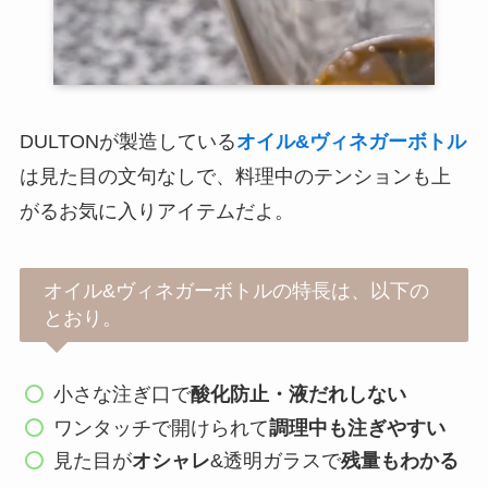
DULTONが製造している
オイル&ヴィネガーボトル
は見た目の文句なしで、料理中のテンションも上
がるお気に入りアイテムだよ。
オイル&ヴィネガーボトルの特長は、以下の
とおり。
小さな注ぎ口で
酸化防止・液だれしない
ワンタッチで開けられて
調理中も注ぎやすい
見た目が
オシャレ
&透明ガラスで
残量もわかる