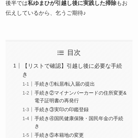
後半では
私ゆまひが引越し後に実践した掃除
もお
伝えしているから、乞うご期待♪
目次
【リストで確認】引越し後に必要な手続
き
手続き①転居/転入届の提出
手続き②マイナンバーカードの住所変更&
電子証明書の再発行
手続き③実印の印鑑登録
手続き④国民健康保険・国民年金の手続
き
手続き⑤本籍地の変更