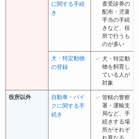
査受診券の
に関する手続
配布・児童
き
手当の手続
きなど、役
所で行うも
のが多い
犬・特定動物
犬・特定動
物を飼育し
の登録
ている人が
対象
役所以外
自動車・バイ
管轄の警察
署・運輸支
クに関する手
局など、手
続き
続きする場
所がそれぞ
れ異なる