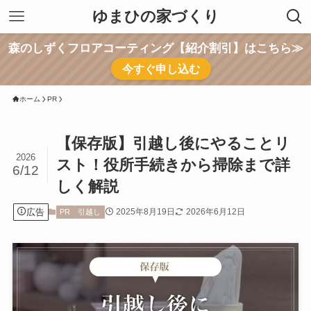
ゆまひの家づくり
森のしずくフロアコーティング【紹介割引】はこちら≫
今すぐ申し込む
ホーム
PR
【保存版】引越し後にやることリ
2026
スト！役所手続きから掃除まで詳
6/12
しく解説
広告
2025年8月19日
2026年6月12日
PR
引越し