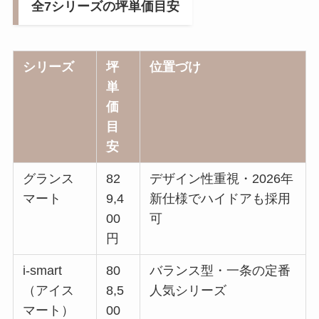
全7シリーズの坪単価目安
シリーズ
坪
位置づけ
単
価
目
安
グランス
82
デザイン性重視・2026年
マート
9,4
新仕様でハイドアも採用
00
可
円
i-smart
80
バランス型・一条の定番
（アイス
8,5
人気シリーズ
マート）
00