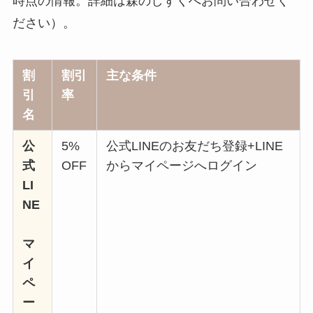
時点の情報。詳細は森のしずくへお問い合わせく
ださい）。
割
割引
主な条件
引
率
名
公
5%
公式LINEのお友だち登録+LINE
式
OFF
からマイページへログイン
LI
NE
マ
イ
ペ
ー