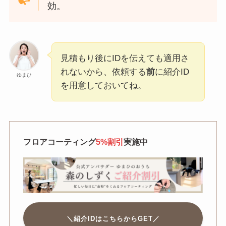
効。
見積もり後にIDを伝えても適用さ
れないから、依頼する
前
に紹介ID
ゆまひ
を用意しておいてね。
フロアコーティング
5%割引
実施中
＼紹介IDはこちらからGET／