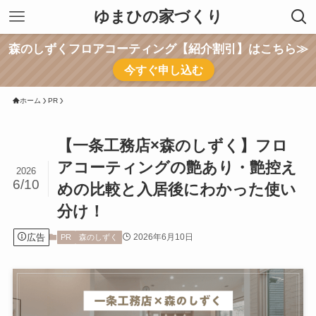
ゆまひの家づくり
森のしずくフロアコーティング【紹介割引】はこちら≫
今すぐ申し込む
ホーム
PR
【一条工務店×森のしずく】フロ
アコーティングの艶あり・艶控え
2026
6/10
めの比較と入居後にわかった使い
分け！
広告
2026年6月10日
PR
森のしずく