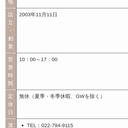
地
設
2003年11月11日
立
・
創
業
営
10：00～17：00
業
時
間
定
無休（夏季・冬季休暇、GWを除く）
休
日
連
TEL：022-794-9115