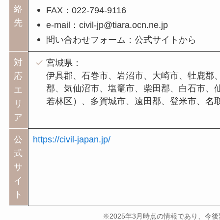
絡
FAX：022-794-9116
先
e-mail：civil-jp@tiara.ocn.ne.jp
問い合わせフォーム：公式サイトから
対
宮城県：
伊具郡、石巻市、岩沼市、大崎市、牡鹿郡
応
郡、気仙沼市、塩竈市、柴田郡、白石市、
エ
若林区）、多賀城市、遠田郡、登米市、名
リ
ア
公
https://civil-japan.jp/
式
サ
イ
ト
※2025年3月時点の情報であり、今