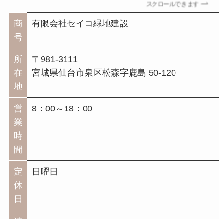
スクロールできます
商
有限会社セイコ緑地建設
号
所
〒981-3111
在
宮城県仙台市泉区松森字鹿島 50-120
地
営
8：00～18：00
業
時
間
定
日曜日
休
日