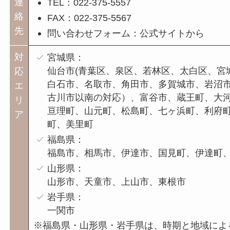
連
TEL：022-375-5557
絡
FAX：022-375-5567
先
問い合わせフォーム：公式サイトから
対
宮城県：
仙台市(青葉区、泉区、若林区、太白区、宮城
応
白石市、名取市、角田市、多賀城市、岩沼
エ
古川市以南の対応）、富谷市、蔵王町、大
リ
亘理町、山元町、松島町、七ヶ浜町、利府町
ア
町、美里町
福島県：
福島市、相馬市、伊達市、国見町、伊達町
山形県：
山形市、天童市、上山市、東根市
岩手県：
一関市
※福島県・山形県・岩手県は、時期と地域によ