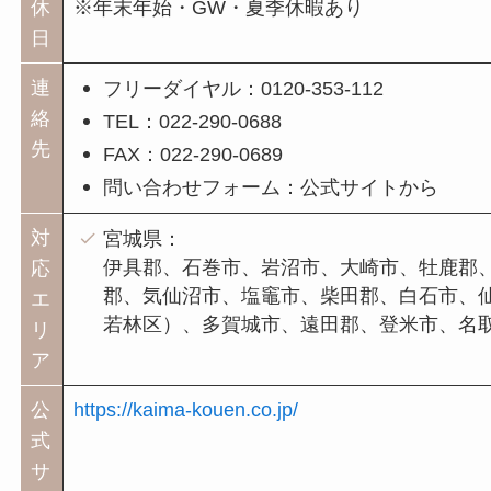
休
※年末年始・GW・夏季休暇あり
日
連
フリーダイヤル：0120-353-112
絡
TEL：022-290-0688
先
FAX：022-290-0689
問い合わせフォーム：公式サイトから
対
宮城県：
伊具郡、石巻市、岩沼市、大崎市、牡鹿郡
応
郡、気仙沼市、塩竈市、柴田郡、白石市、
エ
若林区）、多賀城市、遠田郡、登米市、名
リ
ア
公
https://kaima-kouen.co.jp/
式
サ