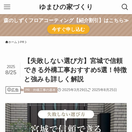
ゆまひの家づくり
森のしずくフロアコーティング【紹介割引】はこちら≫
今すぐ申し込む
ホーム
PR
【失敗しない選び方】宮城で信頼
2025
できる外構工事おすすめ5選！特徴
8/25
と強みも詳しく解説
広告
2025年3月29日
2025年8月25日
PR
外構工事の基本