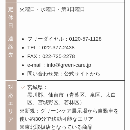
定
火曜日・水曜日・第3日曜日
休
日
連
フリーダイヤル：0120-57-1128
絡
TEL：022-377-2438
先
FAX：022-725-2278
e-mail：info@green-care.jp
問い合わせ先：公式サイトから
対
宮城県：
黒川郡、仙台市（青葉区、泉区、太白
応
区、宮城野区、若林区）
エ
※新規：グリーンケア展示場から自動車を
リ
使い約30分で移動可能なエリア
ア
※東北取扱店となっている商品