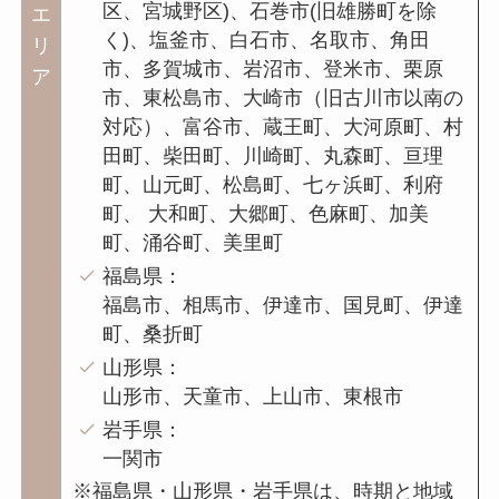
区、宮城野区)、石巻市(旧雄勝町を除
エ
く)、塩釜市、白石市、名取市、角田
リ
市、多賀城市、岩沼市、登米市、栗原
ア
市、東松島市、大崎市（旧古川市以南の
対応）、富谷市、蔵王町、大河原町、村
田町、柴田町、川崎町、丸森町、亘理
町、山元町、松島町、七ヶ浜町、利府
町、 大和町、大郷町、色麻町、加美
町、涌谷町、美里町
福島県：
福島市、相馬市、伊達市、国見町、伊達
町、桑折町
山形県：
山形市、天童市、上山市、東根市
岩手県：
一関市
※福島県・山形県・岩手県は、時期と地域