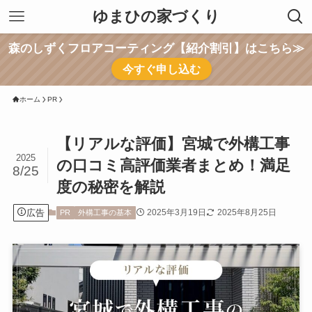
ゆまひの家づくり
森のしずくフロアコーティング【紹介割引】はこちら≫
今すぐ申し込む
ホーム
PR
【リアルな評価】宮城で外構工事
2025
の口コミ高評価業者まとめ！満足
8/25
度の秘密を解説
広告
2025年3月19日
2025年8月25日
PR
外構工事の基本