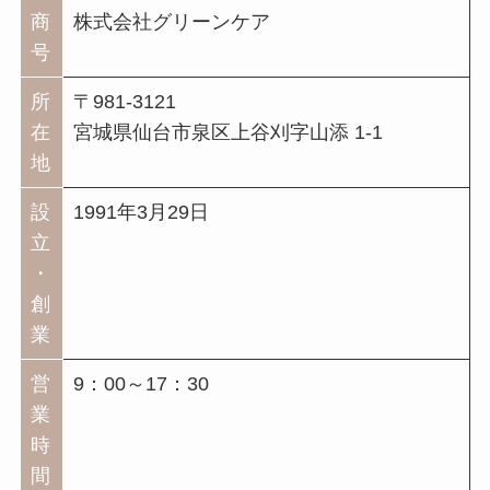
商
株式会社グリーンケア
号
所
〒981-3121
在
宮城県仙台市泉区上谷刈字山添 1-1
地
設
1991年3月29日
立
・
創
業
営
9：00～17：30
業
時
間