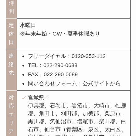
時
間
定
水曜日
休
※年末年始・GW・夏季休暇あり
日
連
フリーダイヤル：0120-353-112
絡
TEL：022-290-0688
先
FAX：022-290-0689
問い合わせフォーム：公式サイトから
対
宮城県：
伊具郡、石巻市、岩沼市、大崎市、牡鹿
応
郡、角田市、刈田郡、加美郡、栗原市、
エ
黒川郡、気仙沼市、塩竈市、柴田郡、白
リ
石市、仙台市（青葉区、泉区、太白区、
ア