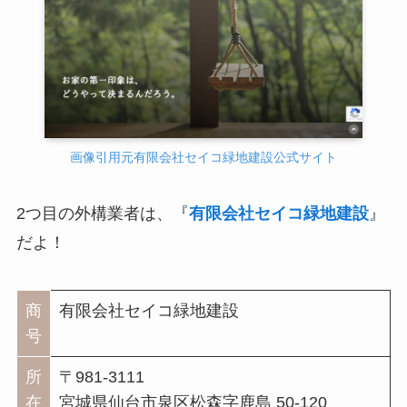
画像引用元有限会社セイコ緑地建設公式サイト
2つ目の外構業者は、『
有限会社セイコ緑地建設
』
だよ！
商
有限会社セイコ緑地建設
号
所
〒981-3111
在
宮城県仙台市泉区松森字鹿島 50-120